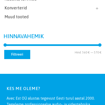
Konverterid
Muud tooted
HINNAVAHEMIK
Mi
Ma
Hind:
560 €
—
570 €
Filtreeri
hi
hi
KES ME OLEME?
Avec Est OÜ alustas tegevust Eesti turul aastal 2000.
Tegeleme professionaalse audio- ja videotehnika