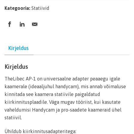
Kategooria:
Statiivid
Kirjeldus
Kirjeldus
TheLibec AP-1 on universaalne adapter peaaegu igale
kaamerale (ideaaljuhul handycam), mis annab võimaluse
kinnitada see kaamera statiivile paigaldatud
kiirkinnitusplaadile. Väga mugav tööriist, kui kasutate
vaheldumisi Handycam ja pro-saadete kaameraid ühel
statiivil.
Ühildub kiirkinnitusadapteritega: