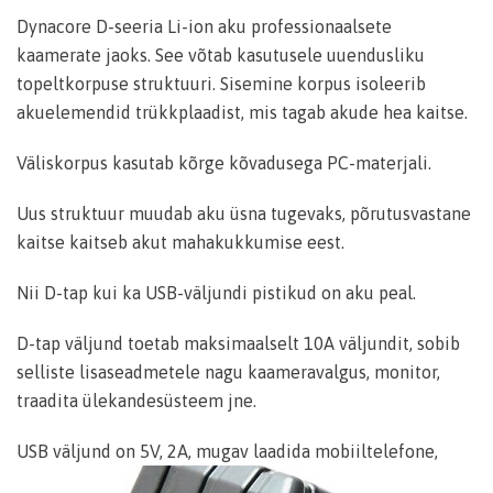
Dynacore D-seeria Li-ion aku professionaalsete
kaamerate jaoks. See võtab kasutusele uuendusliku
topeltkorpuse struktuuri. Sisemine korpus isoleerib
akuelemendid trükkplaadist, mis tagab akude hea kaitse.
Väliskorpus kasutab kõrge kõvadusega PC-materjali.
Uus struktuur muudab aku üsna tugevaks, põrutusvastane
kaitse kaitseb akut mahakukkumise eest.
Nii D-tap kui ka USB-väljundi pistikud on aku peal.
D-tap väljund toetab maksimaalselt 10A väljundit, sobib
selliste lisaseadmetele nagu kaameravalgus, monitor,
traadita ülekandesüsteem jne.
USB väljund on 5V, 2A, mugav laadida mobiiltelefone,