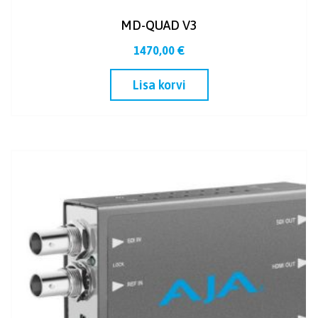
MD-QUAD V3
1470,00
€
Lisa korvi