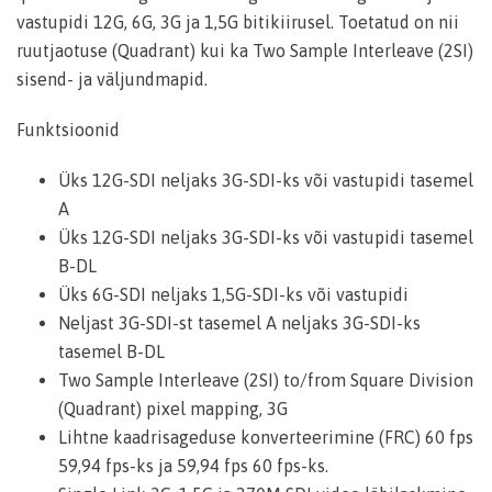
vastupidi 12G, 6G, 3G ja 1,5G bitikiirusel. Toetatud on nii
ruutjaotuse (Quadrant) kui ka Two Sample Interleave (2SI)
sisend- ja väljundmapid.
Funktsioonid
Üks 12G-SDI neljaks 3G-SDI-ks või vastupidi tasemel
A
Üks 12G-SDI neljaks 3G-SDI-ks või vastupidi tasemel
B-DL
Üks 6G-SDI neljaks 1,5G-SDI-ks või vastupidi
Neljast 3G-SDI-st tasemel A neljaks 3G-SDI-ks
tasemel B-DL
Two Sample Interleave (2SI) to/from Square Division
(Quadrant) pixel mapping, 3G
Lihtne kaadrisageduse konverteerimine (FRC) 60 fps
59,94 fps-ks ja 59,94 fps 60 fps-ks.