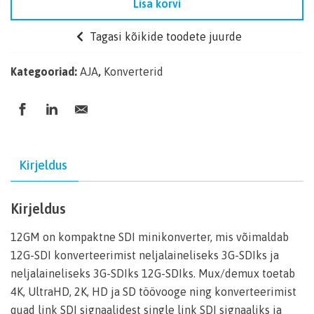
Lisa korvi
Tagasi kõikide toodete juurde
Kategooriad:
AJA
,
Konverterid
Kirjeldus
Kirjeldus
12GM on kompaktne SDI minikonverter, mis võimaldab
12G-SDI konverteerimist neljalaineliseks 3G-SDIks ja
neljalaineliseks 3G-SDIks 12G-SDIks. Mux/demux toetab
4K, UltraHD, 2K, HD ja SD töövooge ning konverteerimist
quad link SDI signaalidest single link SDI signaaliks ja