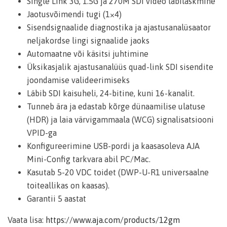
Single Link 3G, 1.5G ja 270M SDI video läbilaskmine
Jaotusvõimendi tugi (1×4)
Sisendsignaalide diagnostika ja ajastusanalüsaator
neljakordse lingi signaalide jaoks
Automaatne või käsitsi juhtimine
Üksikasjalik ajastusanalüüs quad-link SDI sisendite
joondamise valideerimiseks
Läbib SDI kaisuheli, 24-bitine, kuni 16-kanalit.
Tunneb ära ja edastab kõrge dünaamilise ulatuse
(HDR) ja laia värvigammaala (WCG) signalisatsiooni
VPID-ga
Konfigureerimine USB-pordi ja kaasasoleva AJA
Mini-Config tarkvara abil PC/Mac.
Kasutab 5-20 VDC toidet (DWP-U-R1 universaalne
toiteallikas on kaasas).
Garantii 5 aastat
Vaata lisa:
https://www.aja.com/products/12gm